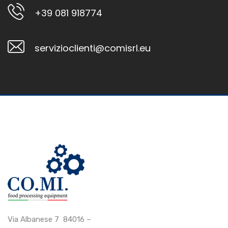
+39 081 918774
servizioclienti@comisrl.eu
Via Albanese 7 84016 –